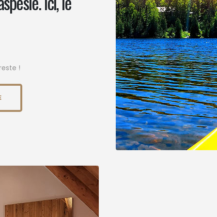
pésie. Ici, le
este !
E