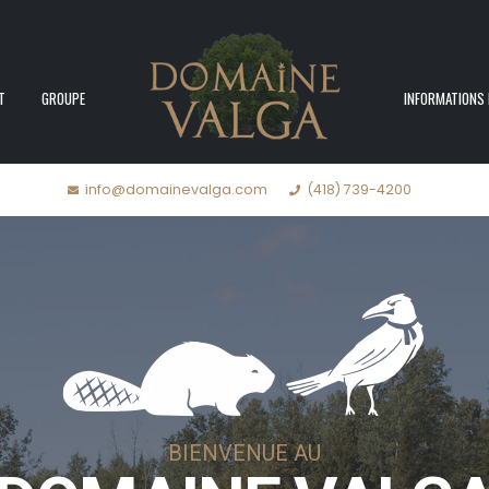
T
GROUPE
INFORMATIONS 
info@domainevalga.com
(418) 739-4200