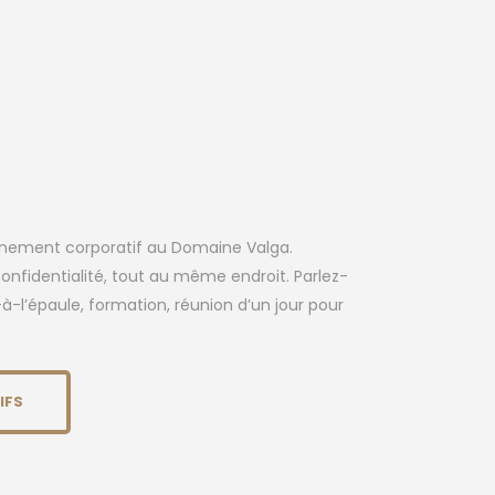
énement corporatif au Domaine Valga.
nfidentialité, tout au même endroit. Parlez-
-à-l’épaule, formation, réunion d’un jour pour
IFS