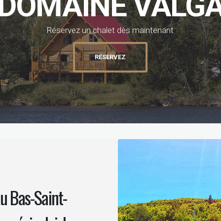
R
é
s
e
r
v
e
z
u
n
c
h
a
l
e
t
d
è
s
m
a
i
n
t
e
n
a
n
t
au Bas-Saint-